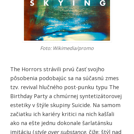
Foto: Wikimedia/promo
The Horrors strávili prvú časť svojho
pôsobenia podobajúc sa na súčasnú zmes
tzv. revival hlučného post-punku typu The
Birthday Party a chmúrnej syntetizátorovej
estetiky v štýle skupiny Suicide. Na samom
začiatku ich kariéry kritici na nich kašľali
ako na ešte jednu dokonale šarlatánsku
imitáciu (
style over substance
, čiže: štýl nad