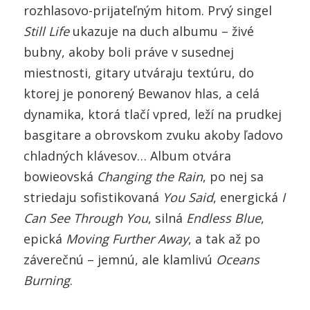
rozhlasovo-prijateľným hitom. Prvý singel
Still Life
ukazuje na duch albumu – živé
bubny, akoby boli práve v susednej
miestnosti, gitary utváraju textúru, do
ktorej je ponorený Bewanov hlas, a celá
dynamika, ktorá tlačí vpred, leží na prudkej
basgitare a obrovskom zvuku akoby ľadovo
chladných klávesov… Album otvára
bowieovská
Changing the Rain
, po nej sa
striedaju sofistikovaná
You Said
, energická
I
Can See Through You
, silná
Endless Blue
,
epická
Moving Further Away
, a tak až po
záverečnú – jemnú, ale klamlivú
Oceans
Burning
.