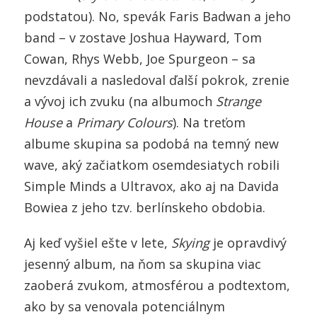
podstatou). No, spevák Faris Badwan a jeho
band – v zostave Joshua Hayward, Tom
Cowan, Rhys Webb, Joe Spurgeon – sa
nevzdávali a nasledoval ďalší pokrok, zrenie
a vývoj ich zvuku (na albumoch
Strange
House
a
Primary Colours
). Na treťom
albume skupina sa podobá na temný new
wave, aký začiatkom osemdesiatych robili
Simple Minds a Ultravox, ako aj na Davida
Bowiea z jeho tzv. berlínskeho obdobia.
Aj keď vyšiel ešte v lete,
Skying
je opravdivý
jesenný album, na ňom sa skupina viac
zaoberá zvukom, atmosférou a podtextom,
ako by sa venovala potenciálnym