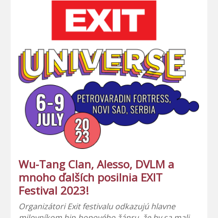
Wu-Tang Clan, Alesso, DVLM a
mnoho ďalších posilnia EXIT
Festival 2023!
Organizátori Exit festivalu odkazujú hlavne
milovníkom hip-hopového žánru, že by sa mali