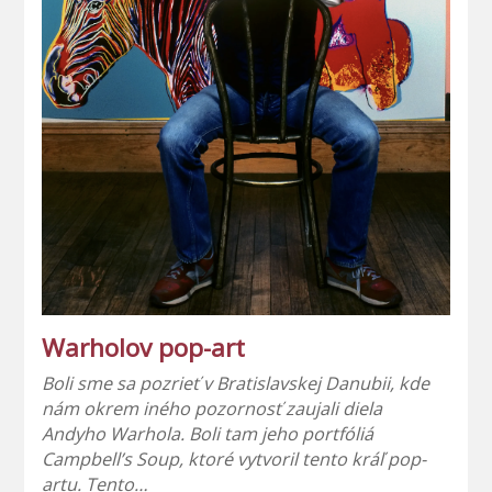
Warholov pop-art
Boli sme sa pozrieť v Bratislavskej Danubii, kde
nám okrem iného pozornosť zaujali diela
Andyho Warhola. Boli tam jeho portfóliá
Campbell’s Soup, ktoré vytvoril tento kráľ pop-
artu. Tento…