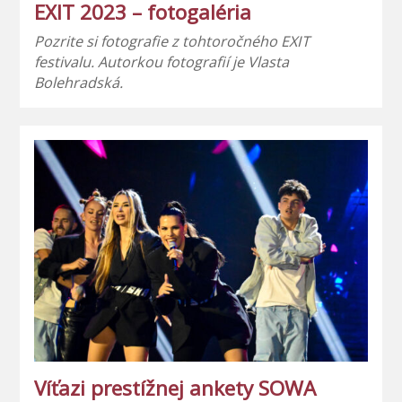
EXIT 2023 – fotogaléria
Pozrite si fotografie z tohtoročného EXIT
festivalu. Autorkou fotografií je Vlasta
Bolehradská.
Víťazi prestížnej ankety SOWA