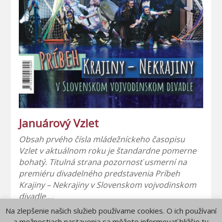
Januárový Vzlet
Obsah prvého čísla mládežníckeho časopisu
Vzlet v aktuálnom roku je štandardne pomerne
bohatý. Titulná strana pozornosť usmerní na
premiéru divadelného predstavenia Príbeh
Krajiny – Nekrajiny v Slovenskom vojvodinskom
divadle….
Na zlepšenie našich služieb používame cookies. O ich používaní
a možnostiach nastavenia sa môžete informovať bližšie tu