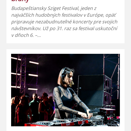
Budapeštiansky Sziget Festival, jeden z
najväčších hudobných festivalov v Európe, opäť
pripravuje nezabudnuteľné koncerty pre svojich
návštevníkov. Už po 31. raz sa festival uskutoční
v dňoch 6. –…