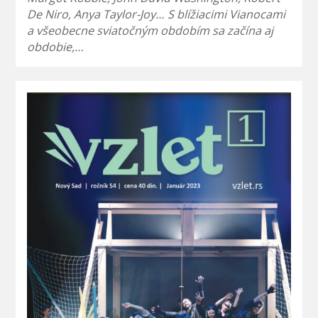
De Niro, Anya Taylor-Joy… S blížiacimi Vianocami
a všeobecne sviatočným obdobím sa začína aj
obdobie,…