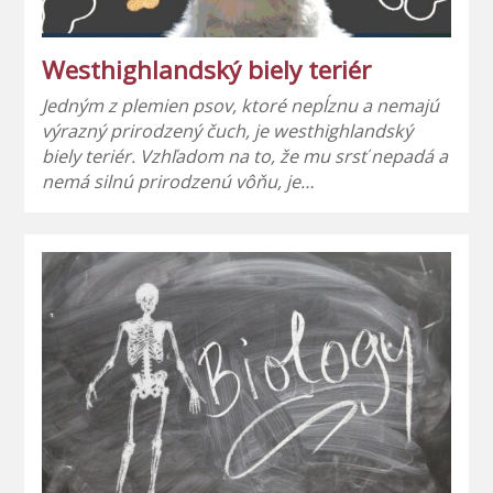
Westhighlandský biely teriér
Jedným z plemien psov, ktoré nepĺznu a nemajú
výrazný prirodzený čuch, je westhighlandský
biely teriér. Vzhľadom na to, že mu srsť nepadá a
nemá silnú prirodzenú vôňu, je…