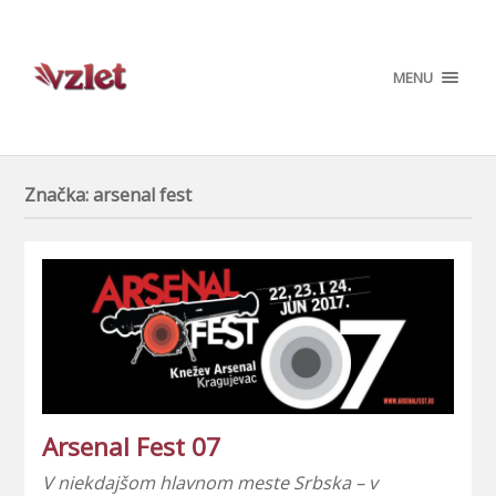
MENU
Značka:
arsenal fest
Arsenal Fest 07
V niekdajšom hlavnom meste Srbska – v