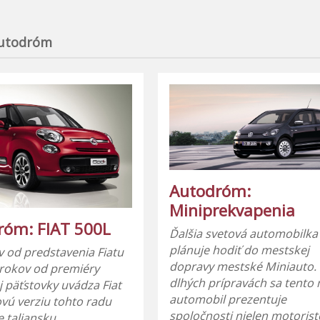
utodróm
Autodróm:
Miniprekvapenia
róm: FIAT 500L
Ďalšia svetová automobilka
plánuje hodiť do mestskej
v od predstavenia Fiatu
dopravy mestské Miniauto.
 rokov od premiéry
dlhých prípravách sa tento
 päťstovky uvádza Fiat
automobil prezentuje
ovú verziu tohto radu
spoločnosti nielen motorist
e taliansku