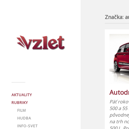
Značka:
a
Autod
AKTUALITY
Päť roko
RUBRIKY
500 a 55
FILM
pôvodnej
HUDBA
na trh n
INFO-SVET
500 L. Pr