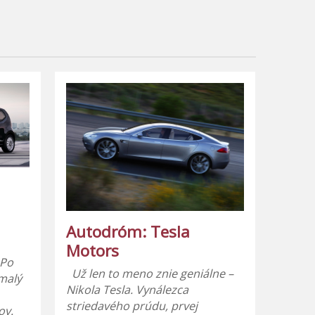
Autodróm: Tesla
Motors
 Po
Už len to meno znie geniálne –
 malý
Nikola Tesla. Vynálezca
striedavého prúdu, prvej
ov.