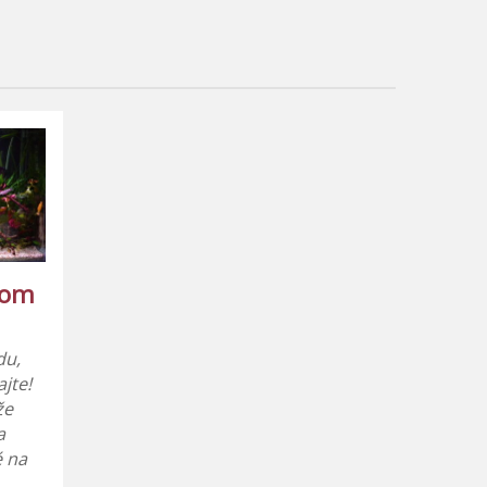
jom
du,
jte!
že
a
é na
.