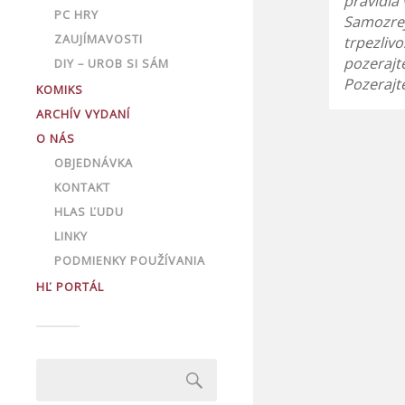
pravidlá 
PC HRY
Samozre
ZAUJÍMAVOSTI
trpezlivo
pozerajt
DIY – UROB SI SÁM
Pozerajt
KOMIKS
ARCHÍV VYDANÍ
O NÁS
OBJEDNÁVKA
KONTAKT
HLAS ĽUDU
LINKY
PODMIENKY POUŽÍVANIA
HĽ PORTÁL