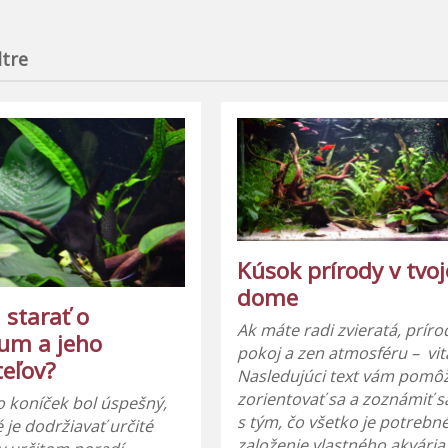
iltre
Kúsok prírody v tvo
dome
 starať o
Ak máte radi zvieratá, príro
ium a jeho
pokoj a zen atmosféru – vita
teľov?
Nasledujúci text vám pomô
zorientovať sa a zoznámiť s
o koníček bol úspešný,
s tým, čo všetko je potrebn
 je dodržiavať určité
založenie vlastného akvária