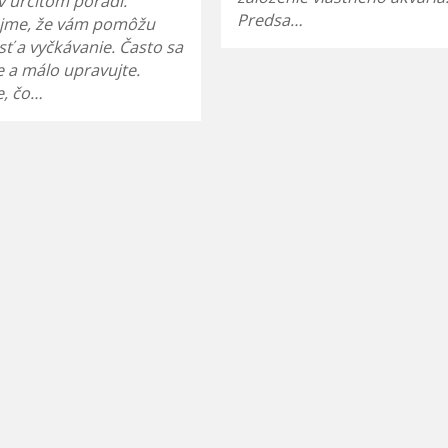
v určitom poradí.
Predsa…
jme, že vám pomôžu
sť a vyčkávanie. Často sa
e a málo upravujte.
e, čo…