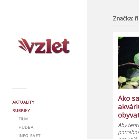
Značka:
f
Ako sa
AKTUALITY
akvár
RUBRIKY
obyva
FILM
Aby tent
HUDBA
potrebné
INFO-SVET