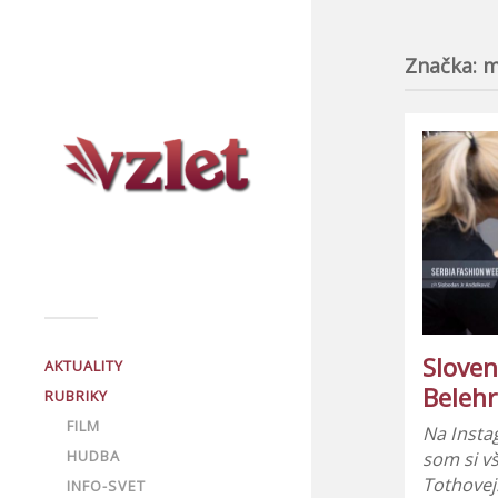
Značka:
m
Sloven
AKTUALITY
Beleh
RUBRIKY
FILM
Na Insta
HUDBA
som si v
Tothovej
INFO-SVET