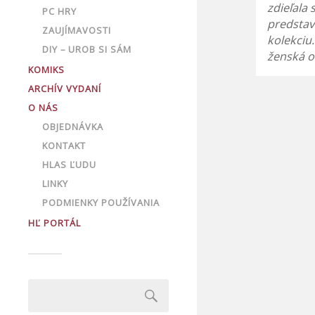
zdieľala 
PC HRY
predstav
ZAUJÍMAVOSTI
kolekciu
DIY – UROB SI SÁM
ženská 
KOMIKS
ARCHÍV VYDANÍ
O NÁS
OBJEDNÁVKA
KONTAKT
HLAS ĽUDU
LINKY
PODMIENKY POUŽÍVANIA
HĽ PORTÁL