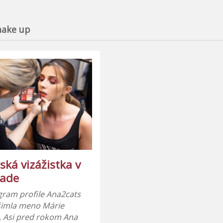
ake up
ská vizážistka v
rade
gram profile Ana2cats
šimla meno Márie
. Asi pred rokom Ana