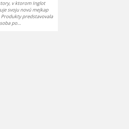
story, v ktorom Inglot
uje svoju novú mejkap
. Produkty predstavovala
osoba po…