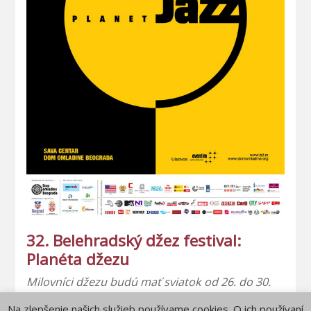
32. Belehradský džez festival:
Planéta džezu
Milovníci džezu budú mať sviatok od 26. do 30.
októbra 2016, keď v Belehrade bude prebiehať
Na zlepšenie našich služieb používame cookies. O ich používaní