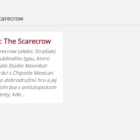
carecrow
: The Scarecrow
ecrow (alebo: Strašiak)
rkádového typu, ktorú
alo štúdio Moonbot
ráci s Chipotle Mexican
e o dobrodružnú hru a jej
dohráva v antiutopickom
enty, kde…