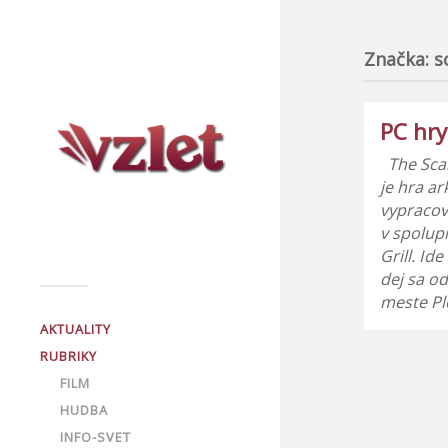
Značka:
s
PC hry
The Scar
je hra a
vypracov
v spolup
Grill. Id
dej sa o
meste Pl
AKTUALITY
RUBRIKY
FILM
HUDBA
INFO-SVET