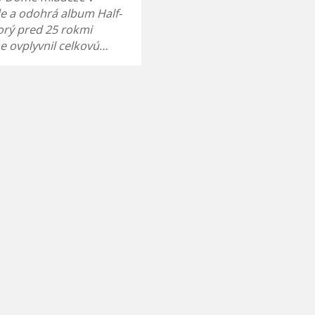
e a odohrá album Half-
orý pred 25 rokmi
 ovplyvnil celkovú…