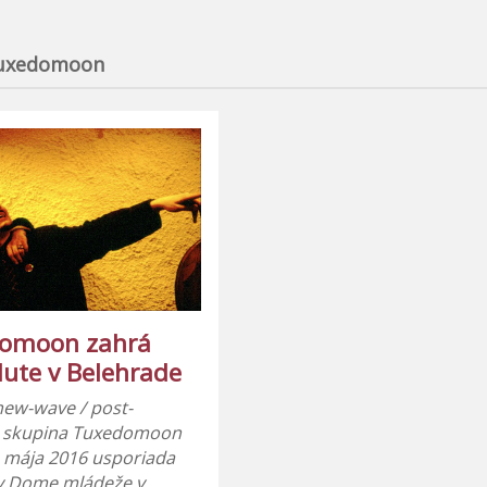
uxedomoon
omoon zahrá
ute v Belehrade
new-wave / post-
 skupina Tuxedomoon
. mája 2016 usporiada
v Dome mládeže v