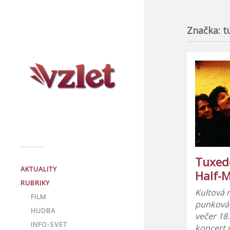
Značka:
t
Tuxed
AKTUALITY
Half-M
RUBRIKY
Kultová 
FILM
punková
HUDBA
večer 18
INFO-SVET
koncert 