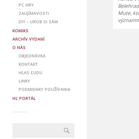
PC HRY
Belehrad
Mute, kt
ZAUJÍMAVOSTI
významne
DIY – UROB SI SÁM
KOMIKS
ARCHÍV VYDANÍ
O NÁS
OBJEDNÁVKA
KONTAKT
HLAS ĽUDU
LINKY
PODMIENKY POUŽÍVANIA
HĽ PORTÁL