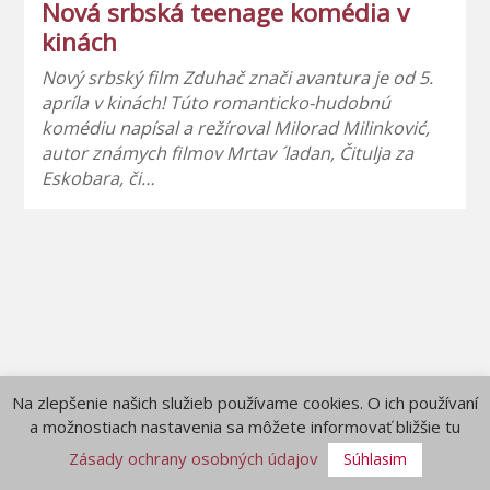
Nová srbská teenage komédia v
kinách
Nový srbský film Zduhač znači avantura je od 5.
apríla v kinách! Túto romanticko-hudobnú
komédiu napísal a režíroval Milorad Milinković,
autor známych filmov Mrtav ´ladan, Čitulja za
Eskobara, či…
Na zlepšenie našich služieb používame cookies. O ich používaní
a možnostiach nastavenia sa môžete informovať bližšie tu
Zásady ochrany osobných údajov
Súhlasim