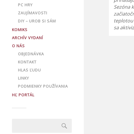
prinášajú
PC HRY
Sezóna k
ZAUJÍMAVOSTI
začiatoč
teplotou
DIY – UROB SI SÁM
sa aktiv
KOMIKS
ARCHÍV VYDANÍ
O NÁS
OBJEDNÁVKA
KONTAKT
HLAS ĽUDU
LINKY
PODMIENKY POUŽÍVANIA
HĽ PORTÁL