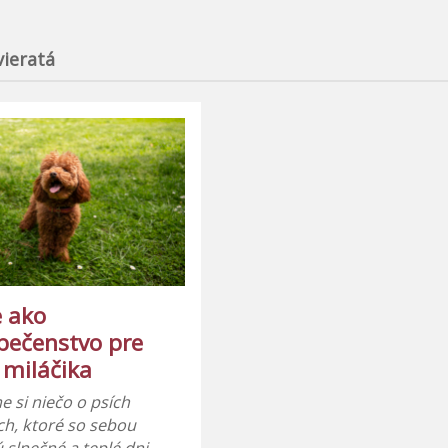
vieratá
e ako
pečenstvo pre
 miláčika
 si niečo o psích
h, ktoré so sebou