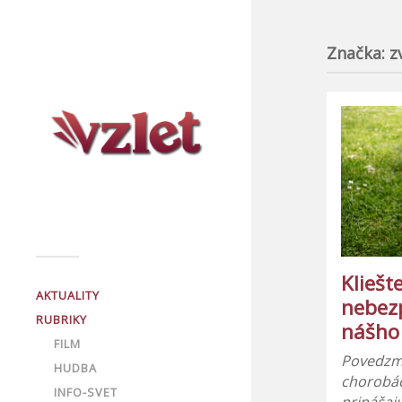
Značka:
z
Kliešt
AKTUALITY
nebez
RUBRIKY
nášho
FILM
Povedzme
HUDBA
chorobác
INFO-SVET