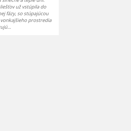
 slnečné a teplé dni.
liešťov už vstúpila do
nej fázy, so stúpajúcou
 vonkajšieho prostredia
izujú…