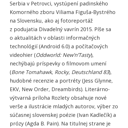
Serbia v Petrovci, vystúpení padinského
Komorného zboru Viliama Figuša-Bystrého
na Slovensku, ako aj fotoreportáž
z podujatia Divadelný vavrín 2015. Píše sa
o aktualitách v oblasti informačných
technológií (Android 6.0) a počítačových
videohier (
Oddworld: New’n’Tasty
),
nechýbajú príspevky o filmovom umení
(
Bone Tomahawk
,
Rocky
,
Deutschland 83
),
hudobné recenzie a portréty (Jess Glynne,
EKV, New Order, Dreambirds). Literárno-
výtvarná príloha Rozlety obsahuje nové
verše a ilustrácie mladých autorov, výber zo
súčasnej slovenskej poézie (Ivan Kadlečík) a
prózy (Agda B. Pain). Na titulnej strane je