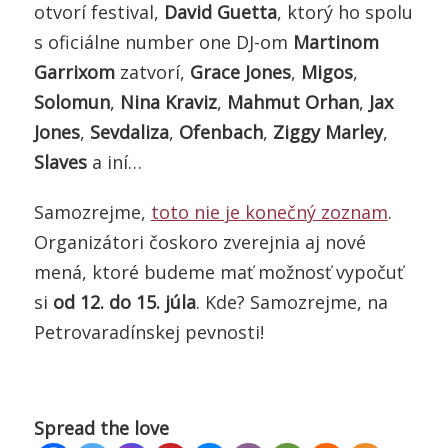
otvorí festival,
David Guetta
, ktorý ho spolu
s oficiálne number one DJ-om
Martinom
Garrixom
zatvorí,
Grace Jones
,
Migos
,
Solomun
,
Nina Kraviz
,
Mahmut Orhan
,
Jax
Jones
,
Sevdaliza
,
Ofenbach
,
Ziggy Marley
,
Slaves
a iní…
Samozrejme,
toto nie je konečný zoznam
.
Organizátori čoskoro zverejnia aj nové
mená, ktoré budeme mať možnosť vypočuť
si
od 12. do 15. júla
. Kde? Samozrejme, na
Petrovaradínskej pevnosti!
Spread the love