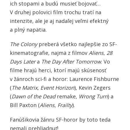
ich stopami a budú musieť bojovať…
V druhej polovici film trochu tratí na
intenzite, ale je aj nadaľej veľmi efektný
a plný napätia.
The Colony
preberá všetko najlepšie zo SF-
kinematografie, najmä z filmov
Aliens
,
28
Days Later
a
The Day After Tomorrow
. Vo
filme hrajú herci, ktorí majú skúsenosť
v žánroch sci-fi a horor: Laurence Fishburne
(
The Matrix
,
Event Horizon
), Kevin Zegers
(
Dawn of the Dead
remake,
Wrong Turn
) a
Bill Paxton (
Aliens
,
Frailty
).
Fanúšikovia žánru SF-horor by toto teda
nemali prehliadnuť!