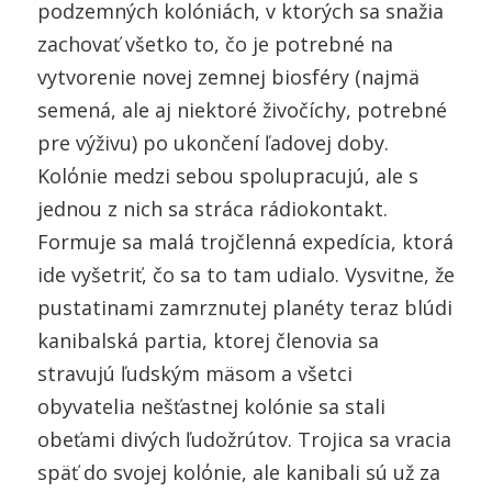
podzemných kolóniách, v ktorých sa snažia
zachovať všetko to, čo je potrebné na
vytvorenie novej zemnej biosféry (najmä
semená, ale aj niektoré živočíchy, potrebné
pre výživu) po ukončení ľadovej doby.
Kolόnie medzi sebou spolupracujú, ale s
jednou z nich sa stráca rádiokontakt.
Formuje sa malá trojčlenná expedícia, ktorá
ide vyšetriť, čo sa to tam udialo. Vysvitne, že
pustatinami zamrznutej planéty teraz blúdi
kanibalská partia, ktorej členovia sa
stravujú ľudským mäsom a všetci
obyvatelia nešťastnej kolónie sa stali
obeťami divých ľudožrútov. Trojica sa vracia
späť do svojej kolόnie, ale kanibali sú už za