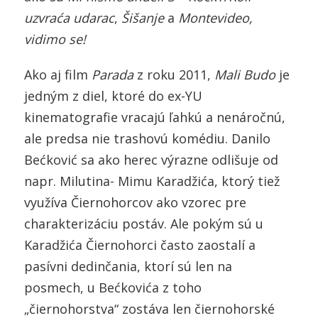
uzvraća udarac
,
Šišanje
a
Montevideo,
vidimo se!
Ako aj film
Parada
z roku 2011,
Mali Budo
je
jedným z diel, ktoré do ex-YU
kinematografie vracajú ľahkú a nenáročnú,
ale predsa nie trashovú komédiu. Danilo
Bećković sa ako herec výrazne odlišuje od
napr. Milutina- Mimu Karadžića, ktorý tiež
využíva Čiernohorcov ako vzorec pre
charakterizáciu postáv. Ale pokým sú u
Karadžića Čiernohorci často zaostalí a
pasívni dedinčania, ktorí sú len na
posmech, u Bećkovića z toho
„čiernohorstva“ zostáva len čiernohorské