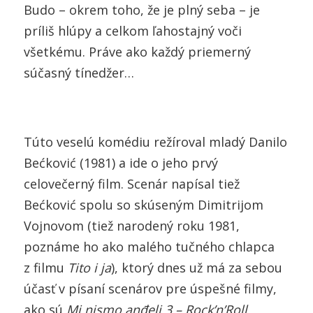
Budo – okrem toho, že je plný seba – je
príliš hlúpy a celkom ľahostajný voči
všetkému. Práve ako každý priemerný
súčasný tínedžer…
Túto veselú komédiu režíroval mladý Danilo
Bećković (1981) a ide o jeho prvý
celovečerný film. Scenár napísal tiež
Bećković spolu so skúseným Dimitrijom
Vojnovom (tiež narodený roku 1981,
poznáme ho ako malého tučného chlapca
z filmu
Tito i ja
), ktorý dnes už má za sebou
účasť v písaní scenárov pre úspešné filmy,
ako sú
Mi
nismo anđeli 3 – Rock’n’Roll