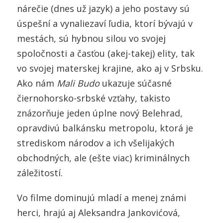
nárečie (dnes už jazyk) a jeho postavy sú
úspešní a vynaliezaví ľudia, ktorí bývajú v
mestách, sú hybnou silou vo svojej
spoločnosti a časťou (akej-takej) elity, tak
vo svojej materskej krajine, ako aj v Srbsku.
Ako nám
Mali Budo
ukazuje súčasné
čiernohorsko-srbské vzťahy, takisto
znázorňuje jeden úplne nový Belehrad,
opravdivú balkánsku metropolu, ktorá je
strediskom národov a ich všelijakých
obchodných, ale (ešte viac) kriminálnych
záležitostí.
Vo filme dominujú mladí a menej známi
herci, hrajú aj Aleksandra Jankovićová,