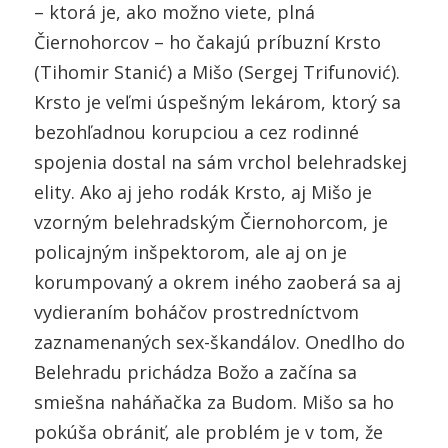
– ktorá je, ako možno viete, plná
Čiernohorcov – ho čakajú príbuzní Krsto
(Tihomir Stanić) a Mišo (Sergej Trifunović).
Krsto je veľmi úspešným lekárom, ktorý sa
bezohľadnou korupciou a cez rodinné
spojenia dostal na sám vrchol belehradskej
elity. Ako aj jeho rodák Krsto, aj Mišo je
vzorným belehradským Čiernohorcom, je
policajným inšpektorom, ale aj on je
korumpovaný a okrem iného zaoberá sa aj
vydieraním boháčov prostredníctvom
zaznamenaných sex-škandálov. Onedlho do
Belehradu prichádza Božo a začína sa
smiešna naháňačka za Budom. Mišo sa ho
pokúša obrániť, ale problém je v tom, že