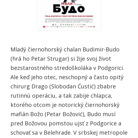
Mladý čiernohorský chalan Budimir-Budo
(hrá ho Petar Strugar) si žije svoj život
bezstarostného stredoškoláka v Podgorici.
Ale keď jeho otec, neschopný a často opitý
chirurg Drago (Slobodan Ćustić) zbabre
rutinnú operáciu, a tak zabije chlapca,
ktorého otcom je notorický čiernohorský
mafián Božo (Petar Božović), Budo musí
pred Božovou pomstou ujsť z Podgorice a
schovať sa v Belehrade. V srbskej metropole