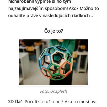
ničnerobení! Vyplňte si ho tým
najzaujímavejším spôsobom! Ako? Možno to
odhalíte práve v nasledujúcich riadkoch…
Čo je to?
Foto: Unsplash
3D tlač
. Počuli ste už o nej? Aká to musí byť