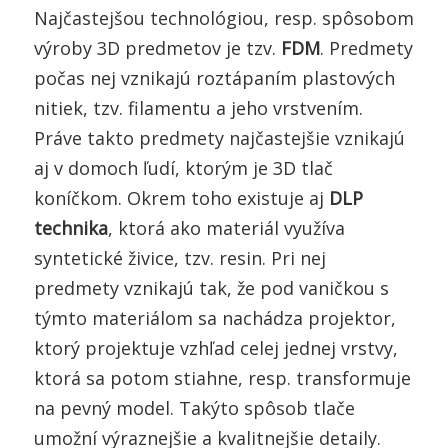
Najčastejšou technológiou, resp. spôsobom
výroby 3D predmetov je tzv.
FDM
. Predmety
počas nej vznikajú roztápaním plastových
nitiek, tzv. filamentu a jeho vrstvením.
Práve takto predmety najčastejšie vznikajú
aj v domoch ľudí, ktorým je 3D tlač
koníčkom. Okrem toho existuje aj
DLP
technika
, ktorá ako materiál využíva
syntetické živice, tzv. resin. Pri nej
predmety vznikajú tak, že pod vaničkou s
týmto materiálom sa nachádza projektor,
ktorý projektuje vzhľad celej jednej vrstvy,
ktorá sa potom stiahne, resp. transformuje
na pevný model. Takýto spôsob tlače
umožní výraznejšie a kvalitnejšie detaily.