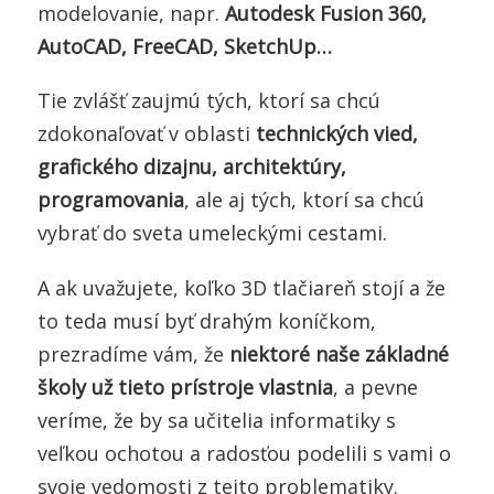
modelovanie, napr.
Autodesk Fusion 360,
AutoCAD, FreeCAD, SketchUp…
Tie zvlášť zaujmú tých, ktorí sa chcú
zdokonaľovať v oblasti
technických vied,
grafického dizajnu, architektúry,
programovania
, ale aj tých, ktorí sa chcú
vybrať do sveta umeleckými cestami.
A ak uvažujete, koľko 3D tlačiareň stojí a že
to teda musí byť drahým koníčkom,
prezradíme vám, že
niektoré naše základné
školy už tieto prístroje vlastnia
, a pevne
veríme, že by sa učitelia informatiky s
veľkou ochotou a radosťou podelili s vami o
svoje vedomosti z tejto problematiky.