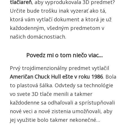
tlačiareň
, aby vyprodukovala 3D predmet?
Určite bude trošku inak vyzerať ako tá,
ktorá vám vytlačí dokument a ktorá je už
každodenným, všedným predmetom v
našich domácnostiach.
Povedz mi o tom niečo viac…
Prvý trojdimenzionálny predmet vytlačil
Američan Chuck Hull ešte v roku 1986
. Bola
to plastová šálka. Odvtedy sa technológie
vo svete 3D tlače menili a takmer
každodenne sa odhaľovali a sprístupňovali
nové veci a nové zistenia umožňovali, aby
jej využitie bolo takmer nekonečné…