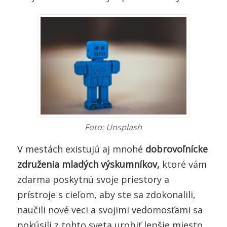
Foto: Unsplash
V mestách existujú aj mnohé
dobrovoľnícke
združenia mladých výskumníkov,
ktoré vám
zdarma poskytnú svoje priestory a
prístroje s cieľom, aby ste sa zdokonalili,
naučili nové veci a svojimi vedomosťami sa
pokúsili z tohto sveta urobiť lepšie miesto