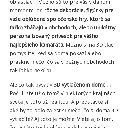
oblastiach. Možno sú to pre vás v danom
momente len
rôzne dekorácie, figúrky pre
vaše obľúbené spoločenské hry, ktoré sa
ťažko zháňajú v obchodoch, alebo unikátny
personalizovaný prívesok pre vášho
najlepšieho kamaráta
. Možno si na 3D tlač
pomyslíte, keď sa doma pokazí alebo
praskne niečo, čo sa v bežných obchodoch
tak ľahko nekúpi.
Ale čo tak bývať v
3D vytlačenom dome
…?
Počuli ste už o tom? V niektorých krajinách
sveta je toto už realitou. A predstavte si,
aké by to bolo zajesť si niečo, čo si doma 3D
vytlačíte? Aj toto je možné. Viete aj o tom,
že by táto technológia vedela vyriešiť aj