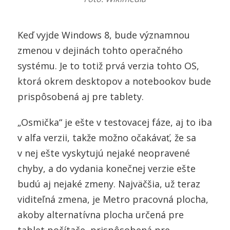
Keď vyjde Windows 8, bude významnou
zmenou v dejinách tohto operačného
systému. Je to totiž prvá verzia tohto OS,
ktorá okrem desktopov a notebookov bude
prispôsobená aj pre tablety.
„Osmička“ je ešte v testovacej fáze, aj to iba
v alfa verzii, takže možno očakávať, že sa
v nej ešte vyskytujú nejaké neopravené
chyby, a do vydania konečnej verzie ešte
budú aj nejaké zmeny. Najväčšia, už teraz
viditeľná zmena, je Metro pracovná plocha,
akoby alternatívna plocha určená pre
tablet počítače, prispôsobená pre