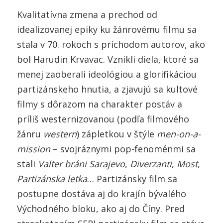
Kvalitatívna zmena a prechod od
idealizovanej epiky ku žánrovému filmu sa
stala v 70. rokoch s príchodom autorov, ako
bol Harudin Krvavac. Vznikli diela, ktoré sa
menej zaoberali ideológiou a glorifikáciou
partizánskeho hnutia, a zjavujú sa kultové
filmy s dôrazom na charakter postáv a
príliš westernizovanou (podľa filmového
žánru
western
) zápletkou v štýle
men-on-a-
mission
– svojráznymi pop-fenoménmi sa
stali
Valter bráni Sarajevo
,
Diverzanti
,
Most
,
Partizánska letka
… Partizánsky film sa
postupne dostáva aj do krajín bývalého
Východného bloku, ako aj do Číny. Pred