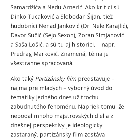
Samardžića a Nedu Arnerić. Ako kritici sú
Dinko Tucaković a Slobodan Šijan, tiež
hudobníci Nenad Janković (Dr. Nele Karajlić),
Davor Sučić (Sejo Sexon), Zoran Simjanović
a Saša Lošić, a sú tu aj historici, – napr.
Predrag Marković. Znamená, téma je
všestranne spracovaná.
Ako taký
Partizánsky film
predstavuje –
najmä pre mladých – výborný úvod do
tematiky jedného dnes už trochu
zabudnutého fenoménu. Napriek tomu, že
nepodal mnoho majstrovských diel a z
dnešnej perspektívy je ideologicky
zastaraný, partizánsky film zostáva