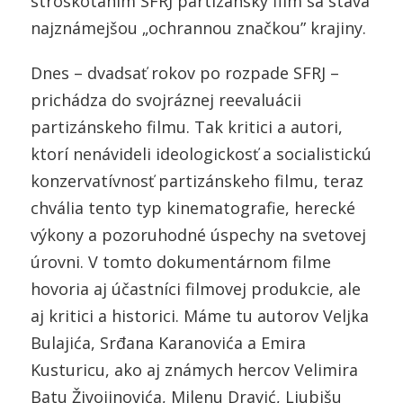
stroskotaním SFRJ partizánsky film sa stáva
najznámejšou „ochrannou značkou” krajiny.
Dnes – dvadsať rokov po rozpade SFRJ –
prichádza do svojráznej reevaluácii
partizánskeho filmu. Tak kritici a autori,
ktorí nenávideli ideologickosť a socialistickú
konzervatívnosť partizánskeho filmu, teraz
chvália tento typ kinematografie, herecké
výkony a pozoruhodné úspechy na svetovej
úrovni. V tomto dokumentárnom filme
hovoria aj účastníci filmovej produkcie, ale
aj kritici a historici. Máme tu autorov Veljka
Bulajića, Srđana Karanovića a Emira
Kusturicu, ako aj známych hercov Velimira
Batu Živojinovića, Milenu Dravić, Ljubišu