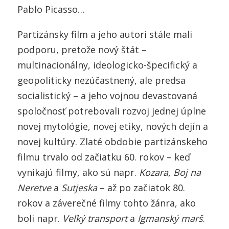
Pablo Picasso…
Partizánsky film a jeho autori stále mali
podporu, pretože nový štát –
multinacionálny, ideologicko-špecifický a
geopoliticky nezúčastnený, ale predsa
socialistický – a jeho vojnou devastovaná
spoločnosť potrebovali rozvoj jednej úplne
novej mytológie, novej etiky, nových dejín a
novej kultúry. Zlaté obdobie partizánskeho
filmu trvalo od začiatku 60. rokov – keď
vynikajú filmy, ako sú napr.
Kozara
,
Boj na
Neretve
a
Sutjeska
– až po začiatok 80.
rokov a záverečné filmy tohto žánra, ako
boli napr.
Veľký transport
a
Igmanský marš
.