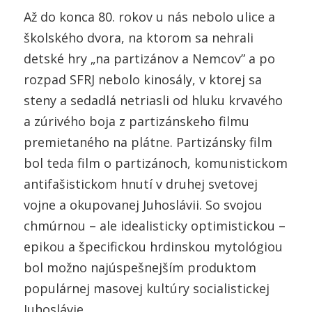
Až do konca 80. rokov u nás nebolo ulice a
školského dvora, na ktorom sa nehrali
detské hry „na partizánov a Nemcov” a po
rozpad SFRJ nebolo kinosály, v ktorej sa
steny a sedadlá netriasli od hluku krvavého
a zúrivého boja z partizánskeho filmu
premietaného na plátne. Partizánsky film
bol teda film o partizánoch, komunistickom
antifašistickom hnutí v druhej svetovej
vojne a okupovanej Juhoslávii. So svojou
chmúrnou – ale idealisticky optimistickou –
epikou a špecifickou hrdinskou mytológiou
bol možno najúspešnejším produktom
populárnej masovej kultúry socialistickej
Juhoslávie.