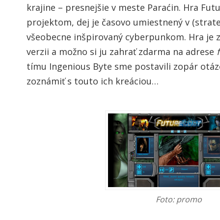
krajine – presnejšie v meste Paraćin. Hra Futu
projektom, dej je časovo umiestnený v (strat
všeobecne inšpirovaný cyberpunkom. Hra je za
verzii a možno si ju zahrať zdarma na adrese
tímu Ingenious Byte sme postavili zopár otázo
zoznámiť s touto ich kreáciou…
Foto: promo