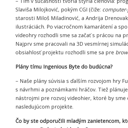
– Tím v súčasnosti tvoria štyria členovia: pr
Slaviša Milojković, pokým CGI (čiže:
computer-
starosti Miloš Miladinović, a Andrija Drenova
ilustráciách. Po viacročnom kamarátení a s
videohry rozhodli sme sa začať s prácou na pr
Najprv sme pracovali na 3D vesmírnej simuláci
obsiahlosť projektu rozhodli sme sa pre
brow
Plány tímu Ingenious Byte do budúcna?
– Naše plány súvisia s ďalším rozvojom hry F
s návrhmi a poznámkami hráčov. Tiež plánuj
nástrojmi pre rozvoj videohier, ktoré by sme 
nasledujúcom projekte.
Čo by ste odporučili mladým zanietencom, kt