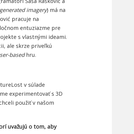
ogramátori Saša Rašković a
generated imagery
) má na
ković pracuje na
poločnom entuziazme pre
ojekte s vlastnými ideami.
i, ale skrze priveľkú
ser-based
hru.
utureLost v súlade
eme experimentovať s 3D
chceli použiť v našom
orí uvažujú o tom, aby