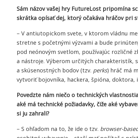
Sám názov vašej hry FutureLost pripomína sci
skrátka opísať dej, ktorý očakáva hráčov pri s
– V antiutopickom svete, v ktorom vládnu me
stretne s početnými výzvami a bude prinúten
pod neónovým svetlom, používajúc rozličné z
a nástroje. Výberom určitých charakteristík, 
a skúsenostných bodov (tzv.
perks
) hráč má m
vytvoriť bojovníka, hackera, špióna, doktora, i
Povedzte nám niečo o technických vlastnostia
aké má technické požiadavky, čiže aké vybav
si ju zahrali?
– S ohľadom na to, že ide o tzv.
browser-base
osobitné vybavenie – stačí mať počítač s prí