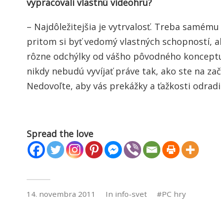
vypracovali vlastnú videohru?
– Najdôležitejšia je vytrvalosť. Treba samému 
pritom si byť vedomý vlastných schopností, a
rôzne odchýlky od vášho pôvodného konceptu.
nikdy nebudú vyvíjať práve tak, ako ste na zač
Nedovoľte, aby vás prekážky a ťažkosti odradil
Spread the love
14. novembra 2011
In
info-svet
PC hry