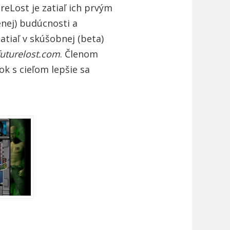
reLost je zatiaľ ich prvým
enej) budúcnosti a
tiaľ v skúšobnej (beta)
futurelost.com
. Členom
k s cieľom lepšie sa