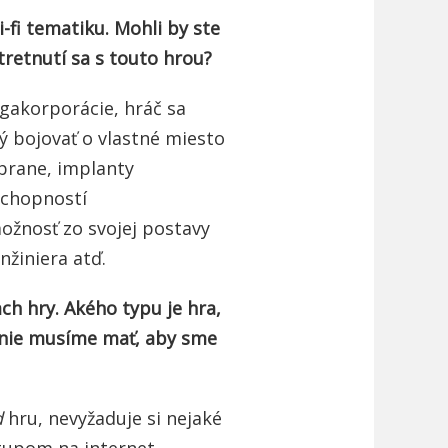
-fi tematiku. Mohli by ste
tretnutí sa s touto hrou?
gakorporácie, hráč sa
ý bojovať o vlastné miesto
brane, implanty
schopností
ožnosť zo svojej postavy
nžiniera atď.
ch hry. Akého typu je hra,
enie musíme mať, aby sme
d
hru, nevyžaduje si nejaké
stupom na internet