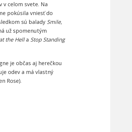
 v celom svete. Na
me pokúsila vniesť do
ýsledkom sú balady
Smile
,
aná už spomenutým
t the Hell
a
Stop Standing
gne je občas aj herečkou
nuje odev a má vlastný
en Rose).