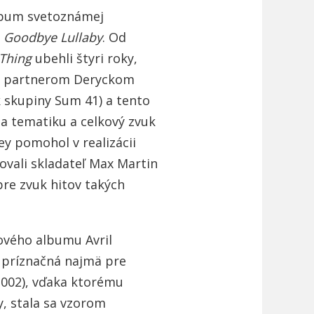
album svetoznámej
m
Goodbye Lullaby
. Od
Thing
ubehli štyri roky,
ným partnerom Deryckom
skupiny Sum 41) a tento
a tematiku a celkový zvuk
ey pomohol v realizácii
ovali skladateľ Max Martin
pre zvuk hitov takých
ového albumu Avril
a príznačná najmä pre
002), vďaka ktorému
, stala sa vzorom