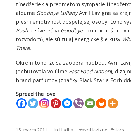
tínedžeriek a predmetom sympatie tínedžerov
albume
Goodbye Lullaby
Avril Lavigne sa zrej
piesní emotívnosť dospelejšej osoby, čoho v
Push
a záverečná
Goodbye
(priamo inšpirov
rozvodom), ale sú tu aj energickejšie kusy
Wha
There
.
Okrem toho, že sa zaoberá hudbou, Avril Lavi
(debutovala vo filme
Fast Food Nation
), dizaj
brand parfumov (značky Black Star a Forbidd
Spread the love
15. marca 2011
In
Hudba
avril lavigne
stars