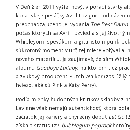
V Deň žien 2011 vyšiel nový, v poradí štvrtý 
kanadskej speváčky Avril Lavigne pod názvo
predchádzajúceho jej vydania
The Best Damn 
počas ktorých sa Avril rozviedla s jej život
Whibleyom (spevákom a gitaristom punkrock 
súkromný moment v určitej miere vplýval aj n
nového materiálu. Je zaujímavé, že sám Whibl
albumu
Goodbye Lullaby
, na ktorom tiež prac
a zvukový producent Butch Walker (zaslúžilý 
hviezd, aké sú Pink a Katy Perry).
Podľa mienky hudobných kritikov skladby z n
Lavigne však nemajú autentickosť, ktorá bol
začiatok jej kariéry a chýrečný debut
Let Go
(2
získala status tzv.
bubblegum poprock
heroíny