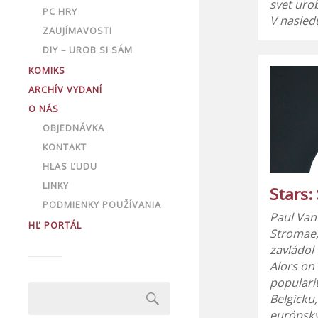
svet urob
PC HRY
V nasle
ZAUJÍMAVOSTI
DIY – UROB SI SÁM
KOMIKS
ARCHÍV VYDANÍ
O NÁS
OBJEDNÁVKA
KONTAKT
HLAS ĽUDU
LINKY
Stars:
PODMIENKY POUŽÍVANIA
Paul Van
HĽ PORTÁL
Stromae
zavládol 
Alors on
populari
Belgicku,
európsky