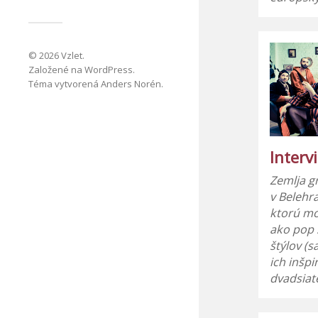
© 2026
Vzlet
.
Založené na
WordPress
.
Téma vytvorená
Anders Norén
.
Interv
Zemlja g
v Belehr
ktorú mo
ako pop 
štýlov (s
ich inšp
dvadsia