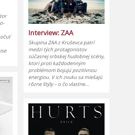
tor
o-
Interview: ZAA
počuť
Skupina ZAA z Kruševca patrí
medzi tých protagonistov
ise
súčasnej srbskej hudobnej scény,
ktorí proti každodenným
problémom bojujú pozitívnou
energiou. V ich zvuku sa miešajú
rôzne štýly – o čo vlastne…