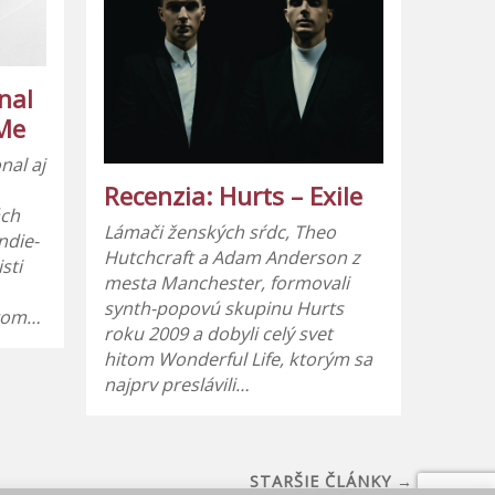
nal
 Me
nal aj
Recenzia: Hurts – Exile
ách
Lámači ženských sŕdc, Theo
ndie-
Hutchcraft a Adam Anderson z
sti
mesta Manchester, formovali
synth-popovú skupinu Hurts
ttom…
roku 2009 a dobyli celý svet
hitom Wonderful Life, ktorým sa
najprv preslávili…
STARŠIE ČLÁNKY →