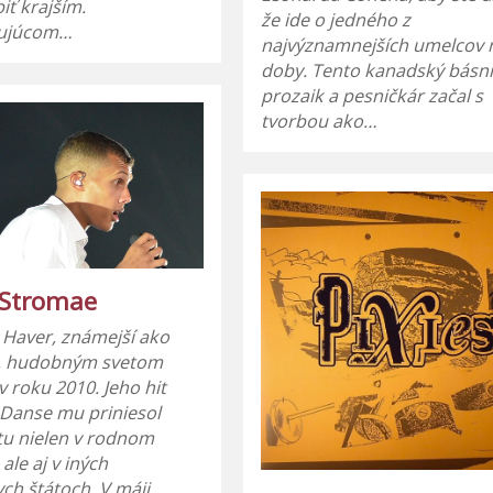
iť krajším.
že ide o jedného z
dujúcom…
najvýznamnejších umelcov 
doby. Tento kanadský básni
prozaik a pesničkár začal s
tvorbou ako…
 Stromae
 Haver, známejší ako
, hudobným svetom
v roku 2010. Jeho hit
 Danse mu priniesol
tu nielen v rodnom
 ale aj v iných
ch štátoch. V máji…