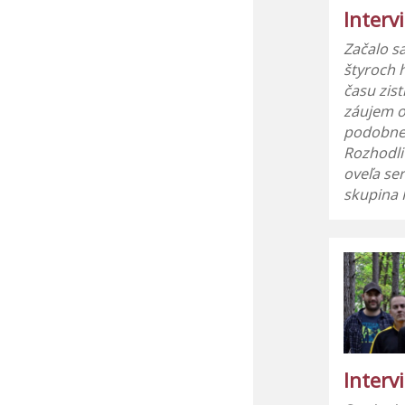
Interv
Začalo s
štyroch
času zist
záujem o
podobne
Rozhodli
oveľa ser
skupina
Intervi