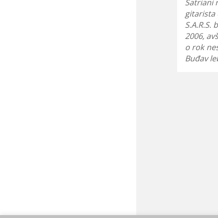
Satriani
gitarist
S.A.R.S. 
2006, av
o rok ne
Buđav le