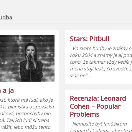
udba
Stars: Pitbull
Vo svete hudby je známy 
roku 2004 a známy je aj pod
toho, že takmer vždy vedľa 
mena stojí feat., čo svedčí, 
viac než…
 a ja
Recenzia: Leonard
ť, ktorá má ľudí, ako je
Cohen – Popular
ľka, pianistka a speváčka
Problems
váčová, bezpochyby nie
ná. Takých ľudí si treba
Nemusíte byť fanúšikom
 vážiť, lebo môžu tento
Leonarda Cohena, aby ste uz