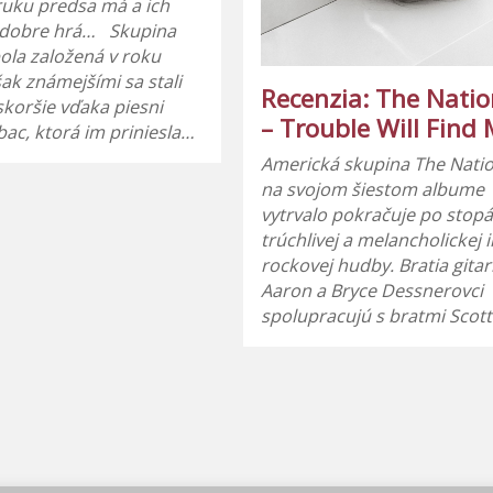
 ruku predsa má a ich
a dobre hrá… Skupina
bola založená v roku
šak známejšími sa stali
Recenzia: The Natio
skoršie vďaka piesni
– Trouble Will Find
bac, ktorá im priniesla…
Americká skupina The Natio
na svojom šiestom albume
vytrvalo pokračuje po stop
trúchlivej a melancholickej i
rockovej hudby. Bratia gitari
Aaron a Bryce Dessnerovci
spolupracujú s bratmi Sco