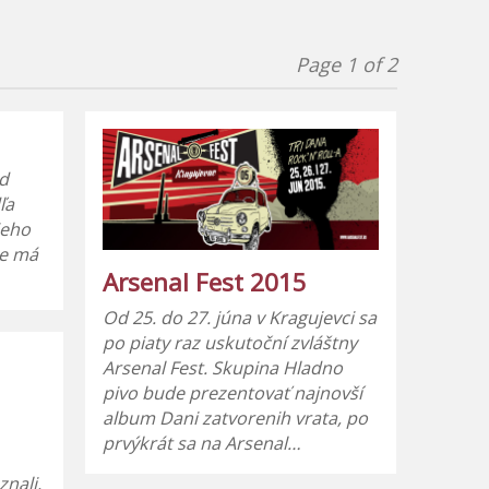
Page 1 of 2
od
ľa
jeho
že má
Arsenal Fest 2015
Od 25. do 27. júna v Kragujevci sa
po piaty raz uskutoční zvláštny
Arsenal Fest. Skupina Hladno
pivo bude prezentovať najnovší
album Dani zatvorenih vrata, po
prvýkrát sa na Arsenal…
nali,