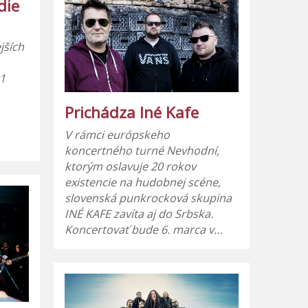
die
jších
h
91
Prichádza Iné Kafe
V rámci európskeho
koncertného turné Nevhodní,
ktorým oslavuje 20 rokov
existencie na hudobnej scéne,
slovenská punkrocková skupina
INÉ KAFE zavíta aj do Srbska.
Koncertovať bude 6. marca v…