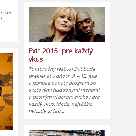
našej
k,
Exit 2015: pre každý
vkus
Tohtoročný festival Exit bude
prebiehať v dňoch 9. – 12. júla
a ponúka bohatý program so
svetovými hudobnými menami
a pestrým výberom zvukov pre
každý vkus. Medzi najväčšie
hviezdy určite…