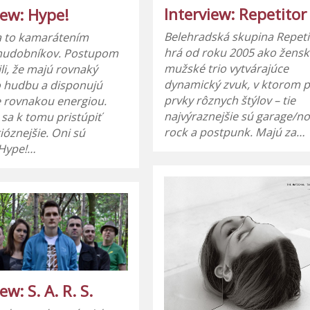
Interview: Repetitor
iew: Hype!
Belehradská skupina Repeti
a to kamarátením
hrá od roku 2005 ako žensk
 hudobníkov. Postupom
mužské trio vytvárajúce
ili, že majú rovnaký
dynamický zvuk, v ktorom 
 hudbu a disponujú
prvky rôznych štýlov – tie
 rovnakou energiou.
najvýraznejšie sú garage/no
 sa k tomu pristúpiť
rock a postpunk. Majú za…
ióznejšie. Oni sú
 Hype!…
ew: S. A. R. S.