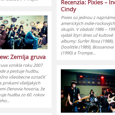
Recenzia: Pixies – In
Cindy
Pixies sú jednou z najznáme
amerických indie-rockovýc
skupín. V období 1986 – 19
vydali štyri dnes už kultové
albumy: Surfer Rosa (1988),
Doolittle (1989), Bossanova
(1990) a Trompe…
iew: Zemlja gruva
ruva vznikla roku 2007
ade a pestuje hudbu,
žno všeobecne označiť
s prvkami všelijakých
ami členovia hovoria, že
iruje hudba zo 60. rokov
teho…