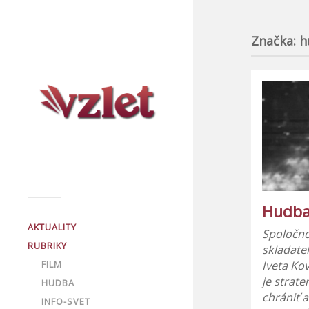
Značka:
h
Hudba
AKTUALITY
Spoločnos
RUBRIKY
skladate
FILM
Iveta Ko
je strate
HUDBA
chrániť a
INFO-SVET