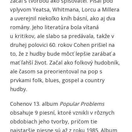
začal s tvorbou ako spisovateľ. Písal pod
vplyvom Yeatsa, Whitmana, Lorcu a Millera
a uverejnil niekoľko kníh básní, ako aj dva
romány. Jeho literatúra bola vítaná
u kritikov, ale slabo sa predávala, takže v
druhej polovici 60. rokov Cohen prišiel na
to, že z hudby bude môcť lepšie zarábať a
mať ľahší život. Začal ako folkový hudobník,
ale časom sa preorientoval na pop s
prvkami folk, blues, gospel a country
hudby.
Cohenov 13. album
Popular Problems
obsahuje 9 piesní, ktoré vznikli v rôznych
obdobiach jeho tvorby, pričom tie
najstaršie piesne sú až z roku 1985. Album