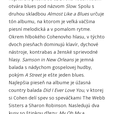
otvára blues pod názvom
Slow
. Spolu s
druhou skladbou
Almost Like a Blues
určuje
tón albumu, na ktorom je veľká väčšina
piesní melodická a v pomalom rytme.
Okrem hlbokého Cohenovho hlasu, v týchto
dvoch piesňach dominujú klavír, dychové
nástroje, kontrabas a ženské sprievodné
hlasy.
Samson in New Orleans
je jemná
balada s nádychom gospelovej hudby,
pokým
A Street
je ešte jeden blues.
Najlepšia pieseň na albume je úžasná
country balada
Did I Ever Love You
, v ktorej
si Cohen delí spev so speváčkami The Webb
Sisters a Sharon Robinson. Nasledujú dva
kusy so štipkou džezu:
My Oh My
a