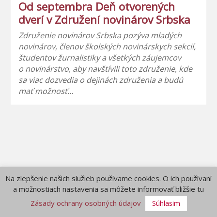
Od septembra Deň otvorených
dverí v Združení novinárov Srbska
Združenie novinárov Srbska pozýva mladých
novinárov, členov školských novinárskych sekcií,
študentov žurnalistiky a všetkých záujemcov
o novinárstvo, aby navštívili toto združenie, kde
sa viac dozvedia o dejinách združenia a budú
mať možnosť…
Na zlepšenie našich služieb používame cookies. O ich používaní
a možnostiach nastavenia sa môžete informovať bližšie tu
Zásady ochrany osobných údajov
Súhlasim