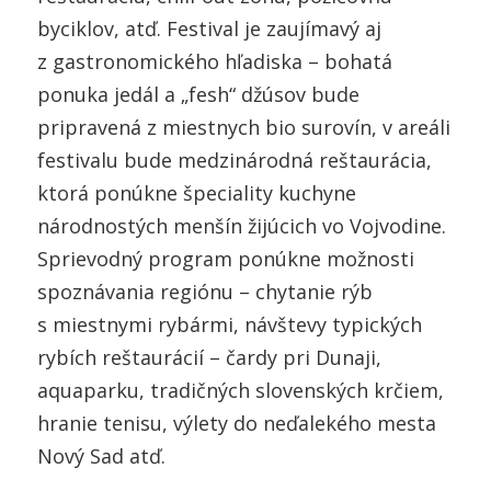
byciklov, atď. Festival je zaujímavý aj
z gastronomického hľadiska – bohatá
ponuka jedál a „fesh“ džúsov bude
pripravená z miestnych bio surovín, v areáli
festivalu bude medzinárodná reštaurácia,
ktorá ponúkne špeciality kuchyne
národnostých menšín žijúcich vo Vojvodine.
Sprievodný program ponúkne možnosti
spoznávania regiónu – chytanie rýb
s miestnymi rybármi, návštevy typických
rybích reštaurácií – čardy pri Dunaji,
aquaparku, tradičných slovenských krčiem,
hranie tenisu, výlety do neďalekého mesta
Nový Sad atď.