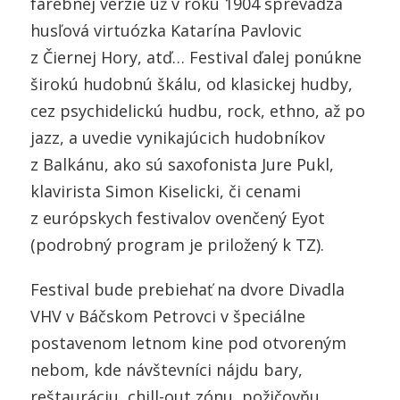
farebnej verzie už v roku 1904 sprevádza
husľová virtuózka Katarína Pavlovic
z Čiernej Hory, atď… Festival ďalej ponúkne
širokú hudobnú škálu, od klasickej hudby,
cez psychidelickú hudbu, rock, ethno, až po
jazz, a uvedie vynikajúcich hudobníkov
z Balkánu, ako sú saxofonista Jure Pukl,
klavirista Simon Kiselicki, či cenami
z európskych festivalov ovenčený Eyot
(podrobný program je priložený k TZ).
Festival bude prebiehať na dvore Divadla
VHV v Báčskom Petrovci v špeciálne
postavenom letnom kine pod otvoreným
nebom, kde návštevníci nájdu bary,
reštauráciu, chill-out zónu, požičovňu