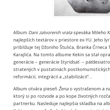
Album
Dani zatvorenih vrata
speváka Mileho K
najlepších textárov v priestore ex-YU. Jeho l
približuje tej Džoniho Štulića, Branka Črneca
Karajlića. Na tomto albume Kekin sa stal opr
generácie – generácie štyridsať- – päťdesiatr
stratených v pustatinách postkomunistických
reformácií, integrácií a „stabilizácií“…
Album otvára pieseň
Žena
o vystrašenom a n
ktorý si po rozvode a po kope životných rozč
partnerku. Nasleduje najlepšia skladba na a