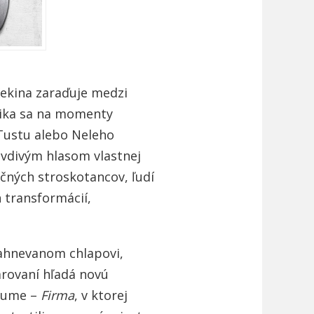
ekina zaraďuje medzi
yrika sa na momenty
 Tustu alebo Neleho
avdivým hlasom vlastnej
očných stroskotancov, ľudí
 transformácií,
ahnevanom chlapovi,
arovaní hľadá novú
lbume –
Firma
, v ktorej