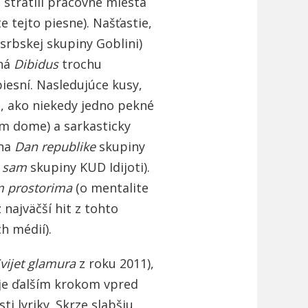
u stratili pracovné miesta
e tejto piesne). Našťastie,
 srbskej skupiny Goblini)
ná
Dibidus
trochu
iesní. Nasledujúce kusy,
, ako niekedy jedno pekné
m dome) a sarkasticky
ína
Dan republike
skupiny
o sam
skupiny KUD Idijoti).
m prostorima
(o mentalite
 najväčší hit z tohto
h médií).
vijet glamura
z roku 2011),
 je ďalším krokom vpred
ti lyriky. Skrze slabšiu