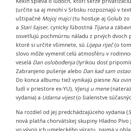
Kekin spieva o ľuďoch, ktorí skrze privatizáci
(určite sa aj mnohí v Srbsku rozpoznajú v text
uštipačné
Mojoj majci
(tu hosťuje aj Golub zo
a
Stari šajser
, cynicky ľúbostná
Tijana
a zábav
osvetľujú pochmúrnu náladu z prvých dvoch p
ktoré si určite všimnete, sú
Lijepa riječ
(o tom
slovo môže vymeniť celú atmosféru v rodinno
veselá
Dan oslobođenja
(lyrikou dosť pripom
Zabranjeno pušenje alebo
Dan kad sam osta
Do konca albumu tiež vynikajú piesne
Na ovi
ľudí v priestore ex-YU),
Vjeruj u mene
(nateraz
vydania) a
Udarna vijest
(o šialenstve súčasnýc
Na rozdiel od jej predchádzajúceho vydania (
S
nová platňa chorvátskej skupiny Hladno Pivo
vo vývoji ich umeleckého výrazu, najmä v oblas