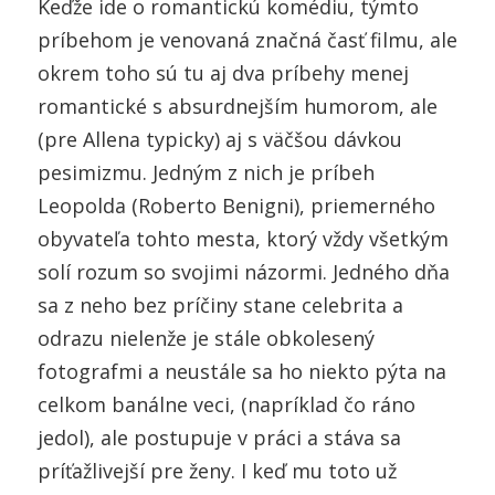
Keďže ide o romantickú komédiu, týmto
príbehom je venovaná značná časť filmu, ale
okrem toho sú tu aj dva príbehy menej
romantické s absurdnejším humorom, ale
(pre Allena typicky) aj s väčšou dávkou
pesimizmu. Jedným z nich je príbeh
Leopolda (Roberto Benigni), priemerného
obyvateľa tohto mesta, ktorý vždy všetkým
solí rozum so svojimi názormi. Jedného dňa
sa z neho bez príčiny stane celebrita a
odrazu nielenže je stále obkolesený
fotografmi a neustále sa ho niekto pýta na
celkom banálne veci, (napríklad čo ráno
jedol), ale postupuje v práci a stáva sa
príťažlivejší pre ženy. I keď mu toto už