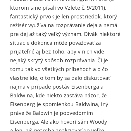
ktorom sme písali vo Vzlete č. 9/2011),
fantastický prvok je len prostriedok, ktorý
režisér využíva na rozprávanie deja a nemá
pre dej až taký veľký význam. Divák niektoré
situácie dokonca môže považovať za
prijateľné aj bez toho, aby v nich videl
nejaký skrytý spôsob rozprávania. Či je
tomu tak vo všetkých príbehoch a o čo
vlastne ide, o tom by sa dalo diskutovať
najmä v prípade postáv Eisenberga a
Baldwina, kde niekto zastáva názor, že
Eisenberg je spomienkou Baldwina, iný
práve že Baldwin je podvedomím
Eisenberga. Ale ako hovorí sám Woody
Allen, nič netreba analyzovať do veľkej