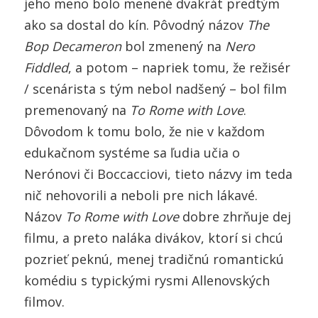
jeho meno bolo menené dvakrát predtým
ako sa dostal do kín. Pôvodný názov
The
Bop Decameron
bol zmenený na
Nero
Fiddled
, a potom – napriek tomu, že režisér
/ scenárista s tým nebol nadšený – bol film
premenovaný na
To Rome with Love
.
Dôvodom k tomu bolo, že nie v každom
edukačnom systéme sa ľudia učia o
Nerónovi či Boccacciovi, tieto názvy im teda
nič nehovorili a neboli pre nich lákavé.
Názov
To Rome with Love
dobre zhrňuje dej
filmu, a preto naláka divákov, ktorí si chcú
pozrieť peknú, menej tradičnú romantickú
komédiu s typickými rysmi Allenovských
filmov.