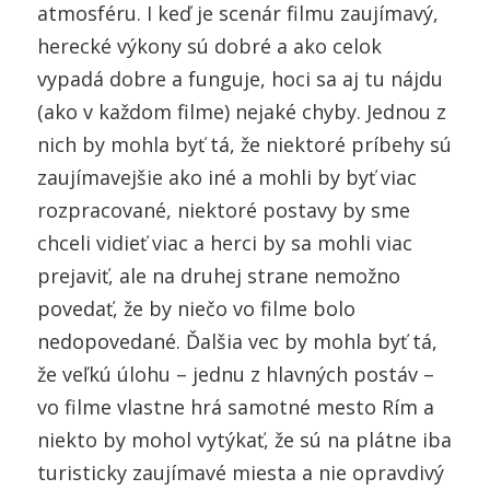
atmosféru. I keď je scenár filmu zaujímavý,
herecké výkony sú dobré a ako celok
vypadá dobre a funguje, hoci sa aj tu nájdu
(ako v každom filme) nejaké chyby. Jednou z
nich by mohla byť tá, že niektoré príbehy sú
zaujímavejšie ako iné a mohli by byť viac
rozpracované, niektoré postavy by sme
chceli vidieť viac a herci by sa mohli viac
prejaviť, ale na druhej strane nemožno
povedať, že by niečo vo filme bolo
nedopovedané. Ďalšia vec by mohla byť tá,
že veľkú úlohu – jednu z hlavných postáv –
vo filme vlastne hrá samotné mesto Rím a
niekto by mohol vytýkať, že sú na plátne iba
turisticky zaujímavé miesta a nie opravdivý