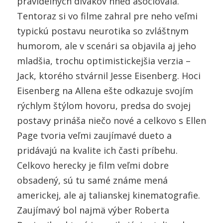
pravidelných divákov hneď asociovala.
Tentoraz si vo filme zahral pre neho veľmi
typickú postavu neurotika so zvláštnym
humorom, ale v scenári sa objavila aj jeho
mladšia, trochu optimistickejšia verzia –
Jack, ktorého stvárnil Jesse Eisenberg. Hoci
Eisenberg na Allena ešte odkazuje svojím
rýchlym štýlom hovoru, predsa do svojej
postavy prináša niečo nové a celkovo s Ellen
Page tvoria veľmi zaujímavé dueto a
pridávajú na kvalite ich časti príbehu.
Celkovo herecky je film veľmi dobre
obsadený, sú tu samé známe mená
americkej, ale aj talianskej kinematografie.
Zaujímavý bol najmä výber Roberta