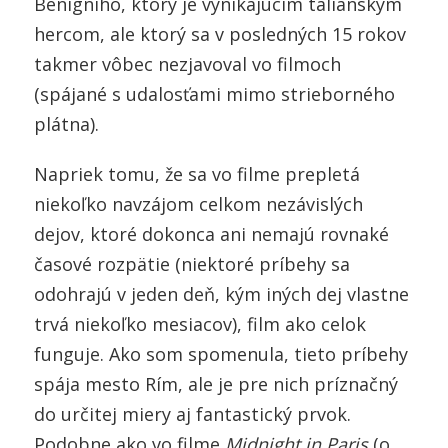
Benigniho, ktorý je vynikajúcim talianskym
hercom, ale ktorý sa v posledných 15 rokov
takmer vôbec nezjavoval vo filmoch
(spájané s udalosťami mimo strieborného
plátna).
Napriek tomu, že sa vo filme prepletá
niekoľko navzájom celkom nezávislých
dejov, ktoré dokonca ani nemajú rovnaké
časové rozpätie (niektoré príbehy sa
odohrajú v jeden deň, kým iných dej vlastne
trvá niekoľko mesiacov), film ako celok
funguje. Ako som spomenula, tieto príbehy
spája mesto Rím, ale je pre nich príznačný
do určitej miery aj fantastický prvok.
Podobne ako vo filme
Midnight in Paris
(o