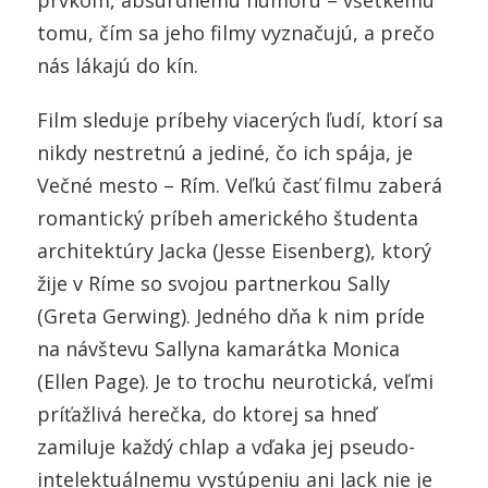
prvkom, absurdnému humoru – všetkému
tomu, čím sa jeho filmy vyznačujú, a prečo
nás lákajú do kín.
Film sleduje príbehy viacerých ľudí, ktorí sa
nikdy nestretnú a jediné, čo ich spája, je
Večné mesto – Rím. Veľkú časť filmu zaberá
romantický príbeh amerického študenta
architektúry Jacka (Jesse Eisenberg), ktorý
žije v Ríme so svojou partnerkou Sally
(Greta Gerwing). Jedného dňa k nim príde
na návštevu Sallyna kamarátka Monica
(Ellen Page). Je to trochu neurotická, veľmi
príťažlivá herečka, do ktorej sa hneď
zamiluje každý chlap a vďaka jej pseudo-
intelektuálnemu vystúpeniu ani Jack nie je