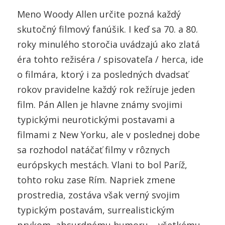
Meno Woody Allen určite pozná každý
skutočný filmový fanúšik. I keď sa 70. a 80.
roky minulého storočia uvádzajú ako zlatá
éra tohto režiséra / spisovateľa / herca, ide
o filmára, ktorý i za posledných dvadsať
rokov pravidelne každý rok režíruje jeden
film. Pán Allen je hlavne známy svojimi
typickými neurotickými postavami a
filmami z New Yorku, ale v poslednej dobe
sa rozhodol natáčať filmy v rôznych
európskych mestách. Vlani to bol Paríž,
tohto roku zase Rím. Napriek zmene
prostredia, zostáva však verný svojim
typickým postavám, surrealistickým