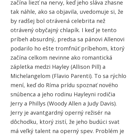
začína liezť na nervy, keď jeho sláva zhasne
tak náhle, ako sa objavila, uvedomuje si, že
by radšej bol otrávená celebrita než
otrávený obyčajný chlapík. I keď je tento
príbeh absurdný, predsa sa pánovi Allenovi
podarilo ho ešte tromfnúť príbehom, ktorý
začína celkom nevinne ako romantická
zápletka medzi Hayley (Allison Pill) a
Michelangelom (Flavio Parenti). To sa rýchlo
mení, keď do Ríma prídu spoznať nového
snúbenca a jeho rodinu Hayleyni rodičia
Jerry a Phillys (Woody Allen a Judy Davis).
Jerry je avantgardný operný režisér na
dôchodku, ktorý zistí, že jeho budúci svat
má veľký talent na operný spev. Problém je