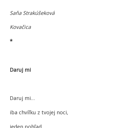
Saňa Strakúšeková
Kovačica
*
Daruj mi
Daruj mi…
iba chvíľku z tvojej noci,
jeden pohľad…