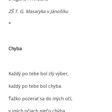
ZŠ T. G. Masaryka v Jánošíku
*
Chyba
Každý po tebe bol zlý výber,
každý po tebe bol chyba.
Ťažko pozerať sa do iných očí,
v iných očiach niečo chýba.