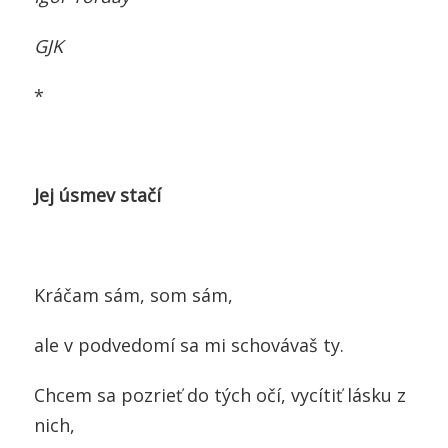
GJK
*
Jej úsmev stačí
Kráčam sám, som sám,
ale v podvedomí sa mi schovávaš ty.
Chcem sa pozrieť do tých očí, vycítiť lásku z
nich,