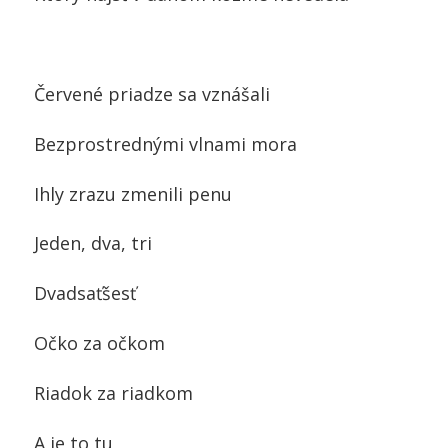
Červené priadze sa vznášali
Bezprostrednými vlnami mora
Ihly zrazu zmenili penu
Jeden, dva, tri
Dvadsaťšesť
Očko za očkom
Riadok za riadkom
A je to tu