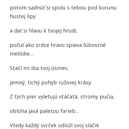
potom sadnúť si spolu s tebou pod korunu
hustej lipy
a dať si hlavu k tvojej hrudi,
počuť ako srdce hravo spieva ľúbostné
melódie…
Stačí mi iba tvoj úsmev,
jemný, tichý pohyb ružovej krásy.
Z tých pier vyletujú vtáčatá, stromy pučia,
obloha jasá paletou farieb…
Vtedy každý svrček odloží svoj sláčik