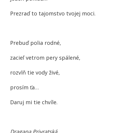
Prezraď to tajomstvo tvojej moci.
Prebuď polia rodné,
zacieľ vetrom pery spálené,
rozvlň tie vody živé,
prosím ťa…
Daruj mi tie chvíle.
Dragana Privratská