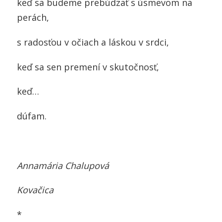
keď sa budeme prebúdzať s úsmevom na
perách,
s radosťou v očiach a láskou v srdci,
keď sa sen premení v skutočnosť,
keď…
dúfam.
Annamária Chalupová
Kovačica
*