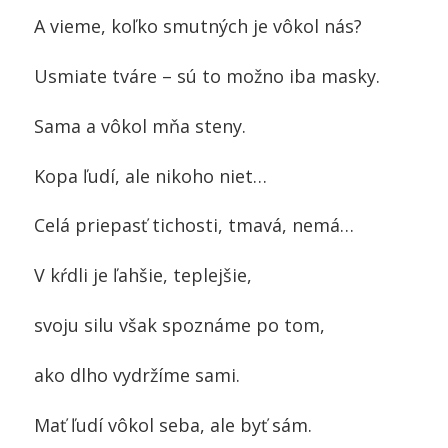
A vieme, koľko smutných je vôkol nás?
Usmiate tváre – sú to možno iba masky.
Sama a vôkol mňa steny.
Kopa ľudí, ale nikoho niet…
Celá priepasť tichosti, tmavá, nemá…
V kŕdli je ľahšie, teplejšie,
svoju silu však spoznáme po tom,
ako dlho vydržíme sami.
Mať ľudí vôkol seba, ale byť sám.