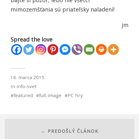
Dajte si pozor, lebo nie všetci
mimozemšťania sú priateľsky naladení!
jm
Spread the love
16. marca 2015
In
info-svet
featured
full-image
PC hry
← PREDOŠLÝ ČLÁNOK