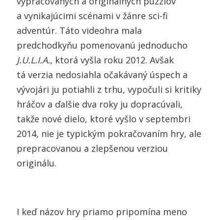
vypracovaných a originálnych puzzlov
a vynikajúcimi scénami v žánre sci-fi
adventúr. Táto videohra mala
predchodkyňu pomenovanú jednoducho
J.U.L.I.A.
, ktorá vyšla roku 2012. Avšak
tá verzia nedosiahla očakávaný úspech a
vývojári ju potiahli z trhu, vypočuli si kritiky
hráčov a ďalšie dva roky ju dopracúvali,
takže nové dielo, ktoré vyšlo v septembri
2014, nie je typickým pokračovaním hry, ale
prepracovanou a zlepšenou verziou
originálu.
I keď názov hry priamo pripomína meno