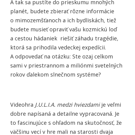
A tak sa pustíte do prieskumu mnohých
planét, budete zbierať rôzne informácie
o mimozemšťanoch a ich bydliskách, tiež
budete musieť opraviť vašu kozmickú loď
a cestou hádaniek riešiť záhadu tragédie,
ktorá sa prihodila vedeckej expedícii.
A odpovedať na otázku: Ste ozaj celkom
sami v priestrannom a miliónmi svetelných
rokov ďalekom slnečnom systéme?
Videohra
J.U.L.I.A. medzi hviezdami
je veľmi
dobre napísaná a detailne vypracovaná. Je
to fascinujúce s ohľadom na skutočnosť, že
väčšinu vecí v hre mali na starosti dvaja