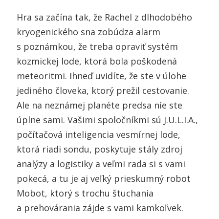
Hra sa začína tak, že Rachel z dlhodobého
kryogenického sna zobúdza alarm
s poznámkou, že treba opraviť systém
kozmickej lode, ktorá bola poškodená
meteoritmi. Ihneď uvidíte, že ste v úlohe
jediného človeka, ktorý prežil cestovanie.
Ale na neznámej planéte predsa nie ste
úplne sami. Vašimi spoločníkmi sú J.U.L.I.A.,
počítačová inteligencia vesmírnej lode,
ktorá riadi sondu, poskytuje stály zdroj
analýzy a logistiky a veľmi rada si s vami
pokecá, a tu je aj veľký prieskumný robot
Mobot, ktorý s trochu štuchania
a prehovárania zájde s vami kamkoľvek.