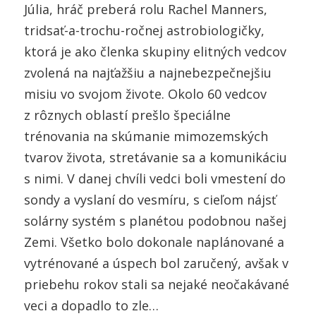
Júlia, hráč preberá rolu Rachel Manners,
tridsať-a-trochu-ročnej astrobiologičky,
ktorá je ako členka skupiny elitných vedcov
zvolená na najťažšiu a najnebezpečnejšiu
misiu vo svojom živote. Okolo 60 vedcov
z rôznych oblastí prešlo špeciálne
trénovania na skúmanie mimozemských
tvarov života, stretávanie sa a komunikáciu
s nimi. V danej chvíli vedci boli vmestení do
sondy a vyslaní do vesmíru, s cieľom nájsť
solárny systém s planétou podobnou našej
Zemi. Všetko bolo dokonale naplánované a
vytrénované a úspech bol zaručený, avšak v
priebehu rokov stali sa nejaké neočakávané
veci a dopadlo to zle…