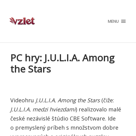
MENU
PC hry: J.U.L.I.A. Among
the Stars
Videohru
J.U.L.I.A. Among the Stars
(čiže:
J.U.L.I.A. medzi hviezdami
) realizovalo malé
české nezávislé štúdio CBE Software. Ide
o premyslený príbeh s množstvom dobre