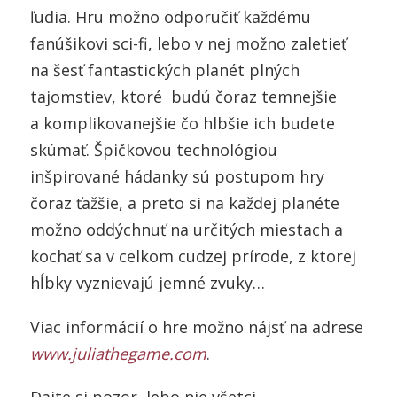
ľudia. Hru možno odporučiť každému
fanúšikovi sci-fi, lebo v nej možno zaletieť
na šesť fantastických planét plných
tajomstiev, ktoré budú čoraz temnejšie
a komplikovanejšie čo hlbšie ich budete
skúmať. Špičkovou technológiou
inšpirované hádanky sú postupom hry
čoraz ťažšie, a preto si na každej planéte
možno oddýchnuť na určitých miestach a
kochať sa v celkom cudzej prírode, z ktorej
hĺbky vyznievajú jemné zvuky…
Viac informácií o hre možno nájsť na adrese
www.juliathegame.com
.