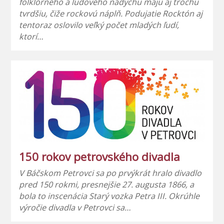
folklórneho a ľudového nádychu majú aj trochu
tvrdšiu, čiže rockovú náplň. Podujatie Rocktón aj
tentoraz oslovilo veľký počet mladých ľudí,
ktorí…
150 rokov petrovského divadla
V Báčskom Petrovci sa po prvýkrát hralo divadlo
pred 150 rokmi, presnejšie 27. augusta 1866, a
bola to inscenácia Starý vozka Petra III. Okrúhle
výročie divadla v Petrovci sa…