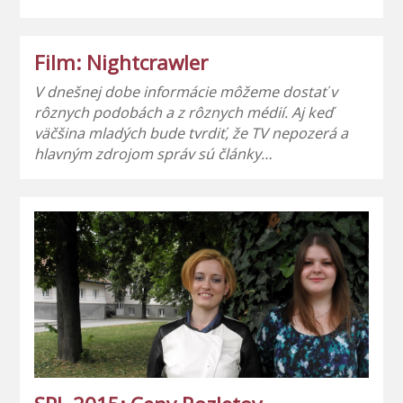
Film: Nightcrawler
V dnešnej dobe informácie môžeme dostať v
rôznych podobách a z rôznych médií. Aj keď
väčšina mladých bude tvrdiť, že TV nepozerá a
hlavným zdrojom správ sú články…