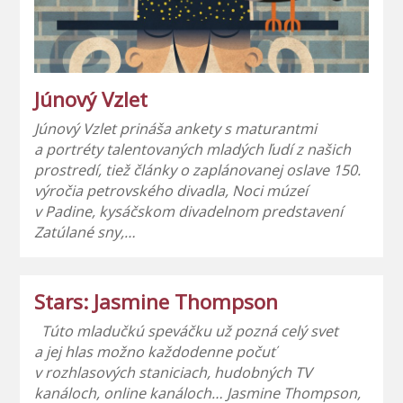
Júnový Vzlet
Júnový Vzlet prináša ankety s maturantmi
a portréty talentovaných mladých ľudí z našich
prostredí, tiež články o zaplánovanej oslave 150.
výročia petrovského divadla, Noci múzeí
v Padine, kysáčskom divadelnom predstavení
Zatúlané sny,…
Stars: Jasmine Thompson
Túto mladučkú speváčku už pozná celý svet
a jej hlas možno každodenne počuť
v rozhlasových staniciach, hudobných TV
kanáloch, online kanáloch… Jasmine Thompson,