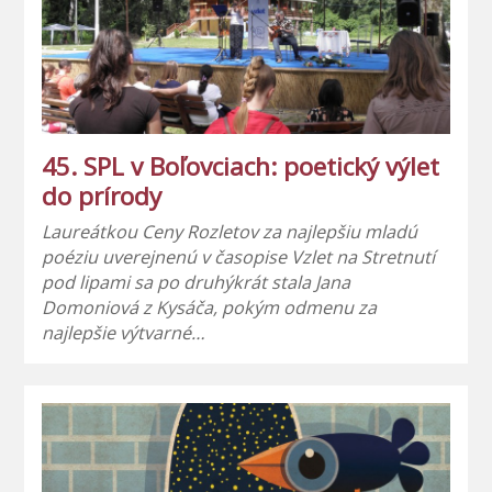
45. SPL v Boľovciach: poetický výlet
do prírody
Laureátkou Ceny Rozletov za najlepšiu mladú
poéziu uverejnenú v časopise Vzlet na Stretnutí
pod lipami sa po druhýkrát stala Jana
Domoniová z Kysáča, pokým odmenu za
najlepšie výtvarné…