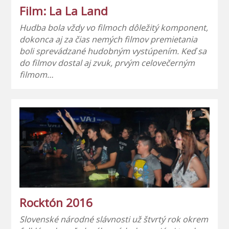
Film: La La Land
Hudba bola vždy vo filmoch dôležitý komponent,
dokonca aj za čias nemých filmov premietania
boli sprevádzané hudobným vystúpením. Keď sa
do filmov dostal aj zvuk, prvým celovečerným
filmom…
Rocktón 2016
Slovenské národné slávnosti už štvrtý rok okrem