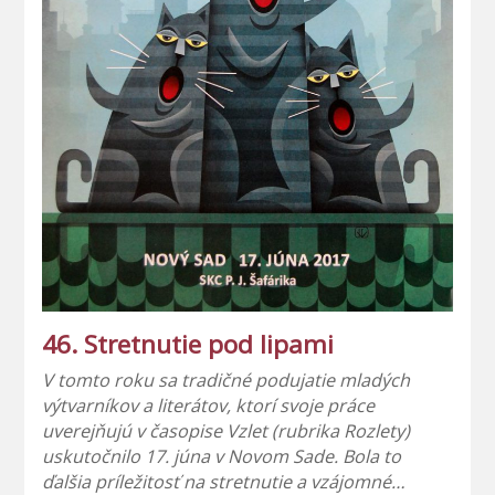
46. Stretnutie pod lipami
V tomto roku sa tradičné podujatie mladých
výtvarníkov a literátov, ktorí svoje práce
uverejňujú v časopise Vzlet (rubrika Rozlety)
uskutočnilo 17. júna v Novom Sade. Bola to
ďalšia príležitosť na stretnutie a vzájomné…