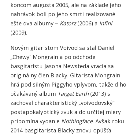
koncom augusta 2005, ale na základe jeho
nahrávok boli po jeho smrti realizované
ešte dva albumy –
Katorz
(2006) a
Infini
(2009).
Novým gitaristom Voivod sa stal Daniel
„Chewy“ Mongrain a po odchode
basgitaristu Jasona Newsteda vracia sa
originálny člen Blacky. Gitarista Mongrain
hrá pod silným Piggyho vplyvom, takže dlho
očakávaný album
Target Earth
(2013) si
zachoval charakteristický „voivodovský“
postapokalyptický zvuk a do určitej miery
pripomína vydanie
Nothingface
. Avšak roku
2014 basgitarista Blacky znovu opúšťa