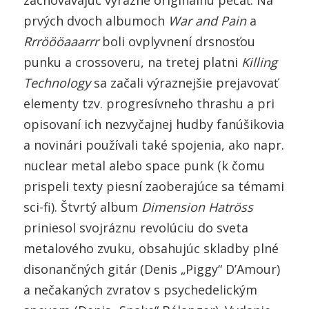
zachovávajúc výrazne originálnu pečať. Na
prvých dvoch albumoch
War and Pain
a
Rrröööaaarrr
boli ovplyvnení drsnosťou
punku a crossoveru, na tretej platni
Killing
Technology
sa začali výraznejšie prejavovať
elementy tzv. progresívneho thrashu a pri
opisovaní ich nezvyčajnej hudby fanúšikovia
a novinári používali také spojenia, ako napr.
nuclear metal alebo space punk (k čomu
prispeli texty piesní zaoberajúce sa témami
sci-fi). Štvrtý album
Dimension Hatröss
priniesol svojráznu revolúciu do sveta
metalového zvuku, obsahujúc skladby plné
disonančných gitár (Denis „Piggy“ D’Amour)
a nečakaných zvratov s psychedelickým