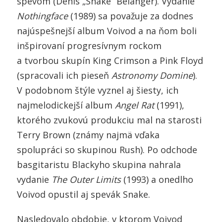
spevom (Denis „Snake“ Bélanger). Vydanie
Nothingface
(1989) sa považuje za dodnes
najúspešnejší album Voivod a na ňom boli
inšpirovaní progresívnym rockom
a tvorbou skupín King Crimson a Pink Floyd
(spracovali ich pieseň
Astronomy Domine
).
V podobnom štýle vyznel aj šiesty, ich
najmelodickejší album
Angel Rat
(1991),
ktorého zvukovú produkciu mal na starosti
Terry Brown (známy najmä vďaka
spolupráci so skupinou Rush). Po odchode
basgitaristu Blackyho skupina nahrala
vydanie
The Outer Limits
(1993) a onedlho
Voivod opustil aj spevák Snake.
Nasledovalo obdobie, v ktorom Voivod