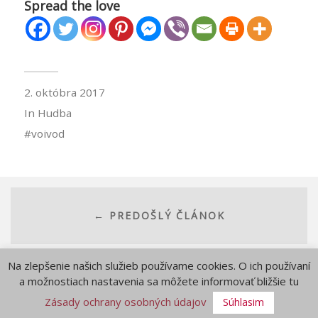
Spread the love
2. októbra 2017
In
Hudba
voivod
← PREDOŠLÝ ČLÁNOK
Na zlepšenie našich služieb používame cookies. O ich používaní
a možnostiach nastavenia sa môžete informovať bližšie tu
ĎALŠÍ ČLÁNOK →
Zásady ochrany osobných údajov
Súhlasim