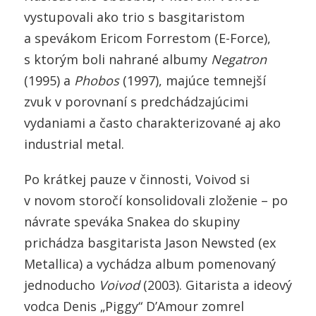
vystupovali ako trio s basgitaristom
a spevákom Ericom Forrestom (E-Force),
s ktorým boli nahrané albumy
Negatron
(1995) a
Phobos
(1997), majúce temnejší
zvuk v porovnaní s predchádzajúcimi
vydaniami a často charakterizované aj ako
industrial metal.
Po krátkej pauze v činnosti, Voivod si
v novom storočí konsolidovali zloženie – po
návrate speváka Snakea do skupiny
prichádza basgitarista Jason Newsted (ex
Metallica) a vychádza album pomenovaný
jednoducho
Voivod
(2003). Gitarista a ideový
vodca Denis „Piggy“ D’Amour zomrel