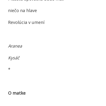
niečo na hlave
Revolúcia v umení
Aranea
Kysáč
*
O matke