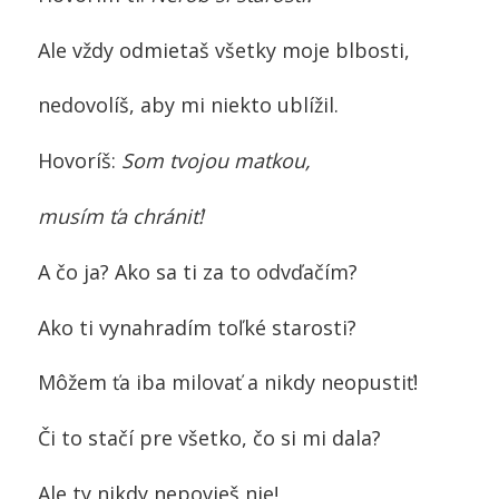
Ale vždy odmietaš všetky moje blbosti,
nedovolíš, aby mi niekto ublížil.
Hovoríš:
Som tvojou matkou,
musím ťa chrániť!
A čo ja? Ako sa ti za to odvďačím?
Ako ti vynahradím toľké starosti?
Môžem ťa iba milovať a nikdy neopustiť!
Či to stačí pre všetko, čo si mi dala?
Ale ty nikdy nepovieš nie!