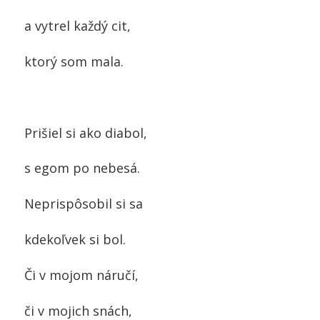
a vytrel každý cit,
ktorý som mala.
Prišiel si ako diabol,
s egom po nebesá.
Neprispôsobil si sa
kdekoľvek si bol.
Či v mojom náručí,
či v mojich snách,