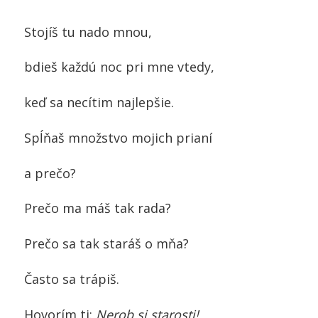
Stojíš tu nado mnou,
bdieš každú noc pri mne vtedy,
keď sa necítim najlepšie.
Spĺňaš množstvo mojich prianí
a prečo?
Prečo ma máš tak rada?
Prečo sa tak staráš o mňa?
Často sa trápiš.
Hovorím ti:
Nerob si starosti!