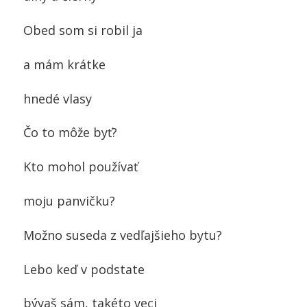
Obed som si robil ja
a mám krátke
hnedé vlasy
Čo to môže byť?
Kto mohol používať
moju panvičku?
Možno suseda z vedľajšieho bytu?
Lebo keď v podstate
bývaš sám, takéto veci