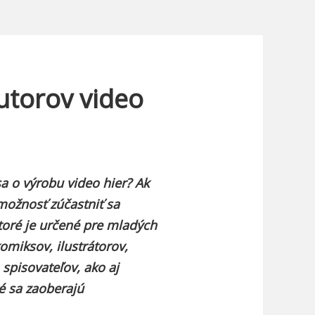
utorov video
a o výrobu video hier? Ak
možnosť zúčastniť sa
ktoré je určené pre mladých
komiksov, ilustrátorov,
 spisovateľov, ako aj
é sa zaoberajú