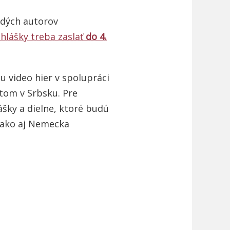
adých autorov
ihlášky treba zaslať
do 4.
u video hier v spolupráci
tom v Srbsku. Pre
šky a dielne, ktoré budú
, ako aj Nemecka